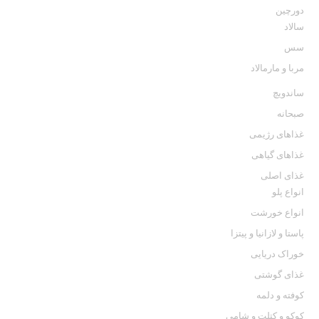
دورچین
سالاد
سس
مربا و مارمالاد
ساندویچ
صبحانه
غذاهای رژیمی
غذاهای گیاهی
غذای اصلی
انواع پلو
انواع خورشت
پاستا و لازانيا و پيتزا
خوراک دریایی
غذای گوشتی
كوفته و دلمه
کوکو و کتلت و شامی