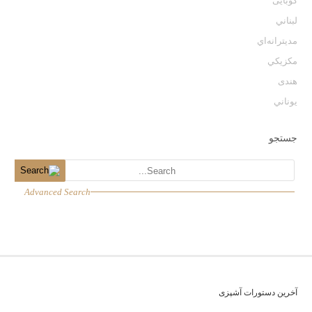
كوبايى
لبناني
مديترانه‌اي
مكزيكي
هندی
يوناني
جستجو
Advanced Search
آخرین دستورات آشپزی