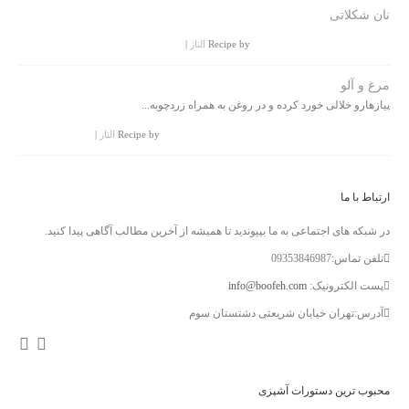
نان شکلاتی
Recipe by
الناز
|
مرغ و آلو
پیازهارو خلالی خورد کرده و در روغن به همراه زردچوبه...
Recipe by
الناز
|
ارتباط با ما
در شبکه های اجتماعی به ما بپیوندید تا همیشه از آخرین مطالب آگاهی پیدا کنید.
تلفن تماس:09353846987
پست الکترونیک:
info@boofeh.com
آدرس:تهران خیابان شریعتی دشتستان سوم
محبوب ترین دستورات آشپزی