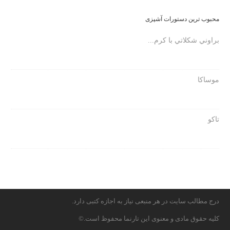
محبوب ترین دستورات آشپزی
براوني شكلاتي با كرم...
موساکا
تاكو
درج مطالب سایت در هر منبعی نیاز به اجازه کتبی دارد.
کلیه حقوق مادی و معنوی این تارنما محفوظ است.©