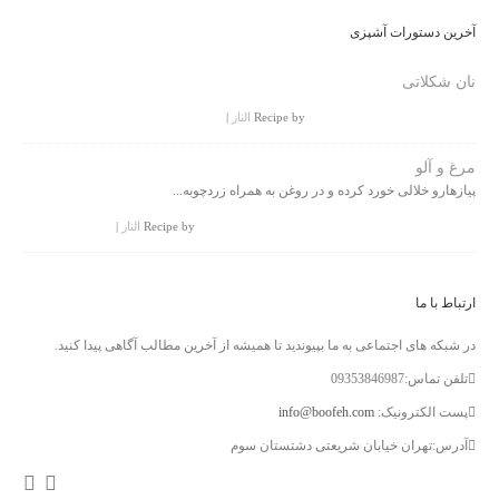
آخرین دستورات آشپزی
نان شکلاتی
|
الناز
Recipe by
مرغ و آلو
پیازهارو خلالی خورد کرده و در روغن به همراه زردچوبه...
|
الناز
Recipe by
ارتباط با ما
در شبکه های اجتماعی به ما بپیوندید تا همیشه از آخرین مطالب آگاهی پیدا کنید.
تلفن تماس:09353846987
info@boofeh.com
پست الکترونیک:
آدرس:تهران خیابان شریعتی دشتستان سوم