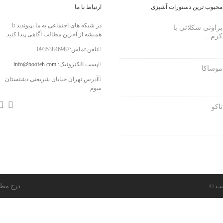
محبوب ترین دستورات آشپزی
ارتباط با ما
در شبکه های اجتماعی به ما بپیوندید تا
براوني شكلاتي با
همیشه از آخرین مطالب آگاهی پیدا کنید.
كرم...
تلفن تماس:09353846987
info@boofeh.com
پست الکترونیک:
موساکا
آدرس:تهران خیابان شریعتی دشتستان
سوم
تاكو
 است
درج مطا.