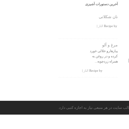
آخرین دستورات آشپزی
نان شکلاتی
|
الناز
Recipe by
مرغ و آلو
پیازهارو خلالی خورد
کرده و در روغن به
همراه زردچوبه...
|
الناز
Recipe by
لب سایت در هر منبعی نیاز به اجازه کتبی دارد