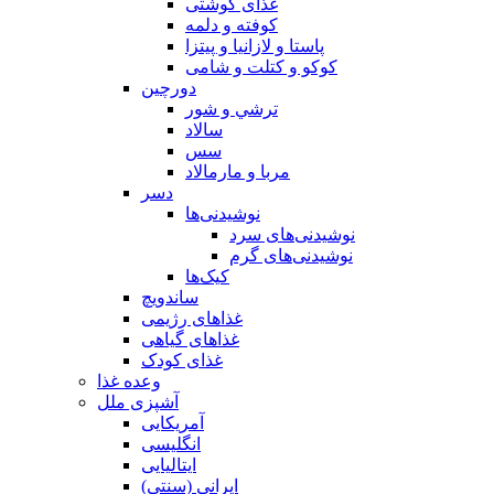
غذای گوشتی
كوفته و دلمه
پاستا و لازانيا و پيتزا
کوکو و کتلت و شامی
دورچین
ترشي و شور
سالاد
سس
مربا و مارمالاد
دسر
نوشیدنی‌ها
نوشیدنی‌های سرد
نوشیدنی‌های گرم
کیک‌ها
ساندویچ
غذاهای رژیمی
غذاهای گیاهی
غذای کودک
وعده غذا
آشپزی ملل
آمریکایی
انگلیسی
ایتالیایی
ایرانی (سنتی)