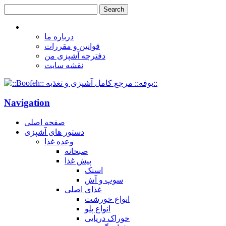
درباره ما
قوانین و مقررات
دفترچه آشپزی من
نقشه سایت
Navigation
صفحه اصلی
دستور های آشپزی
وعده غذا
صبحانه
پیش غذا
اسنک
سوپ و آش
غذای اصلی
انواع خورشت
انواع پلو
خوراک دریایی