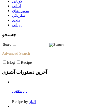
كوبايى
لبناني
مديترانه‌اي
مكزيكي
هندی
يوناني
جستجو
Advanced Search
Blog
Recipe
آخرین دستورات آشپزی
نان شکلاتی
|
الناز
Recipe by