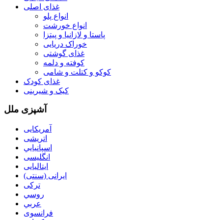
غذای اصلی
انواع پلو
انواع خورشت
پاستا و لازانيا و پيتزا
خوراک دریایی
غذای گوشتی
كوفته و دلمه
کوکو و کتلت و شامی
غذای کودک
کیک و شیرینی
آشپزی ملل
آمریکایی
اتریشی
اسپانيايي
انگلیسی
ایتالیایی
ایرانی (سنتی)
ترکی
روسي
عربي
فرانسوی