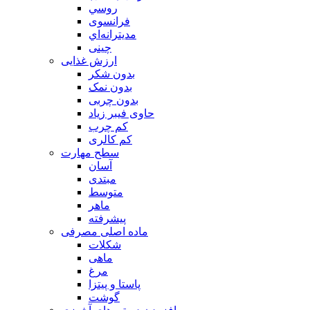
روسي
فرانسوی
مديترانه‌اي
چینی
ارزش غذایی
بدون شکر
بدون نمک
بدون چربی
حاوی فیبر زیاد
کم چرب
کم کالری
سطح مهارت
آسان
مبتدی
متوسط
ماهر
پیشرفته
ماده اصلی مصرفی
شکلات
ماهی
مرغ
پاستا و پیتزا
گوشت