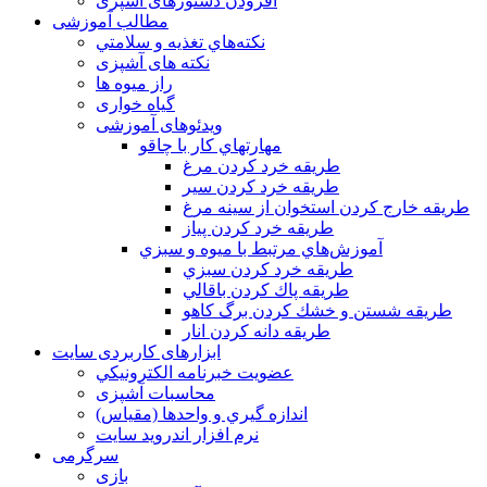
افزودن دستورهای آشپزی
مطالب آموزشی
نكته‌هاي تغذيه و سلامتي
نکته های آشپزی
راز میوه ها
گیاه خواری
ویدئوهای آموزشی
مهارتهاي كار با چاقو
طريقه خرد كردن مرغ
طريقه خرد كردن سير
طريقه خارج كردن استخوان از سينه مرغ
طريقه خرد كردن پياز
آموزش‌هاي مرتبط با ميوه و سبزي
طريقه خرد كردن سبزي
طريقه پاك كردن باقالي
طريقه شستن و خشك كردن برگ كاهو
طريقه دانه كردن انار
ابزارهای کاربردی سایت
عضویت خبرنامه الكترونيكي
محاسبات آشپزی
اندازه گيري و واحدها (مقياس)
نرم افزار اندروید سایت
سرگرمی
بازی