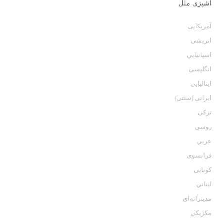
آشپزی ملل
آمریکایی
اتریشی
اسپانيايي
انگلیسی
ایتالیایی
ایرانی (سنتی)
ترکی
روسي
عربي
فرانسوی
كوبايى
لبناني
مديترانه‌اي
مكزيكي