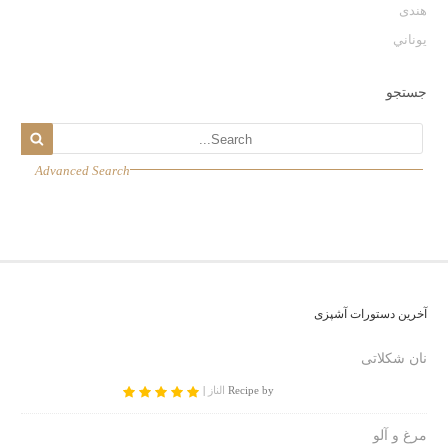
هندی
يوناني
جستجو
Advanced Search
آخرین دستورات آشپزی
نان شکلاتی
Recipe by
الناز
|
مرغ و آلو