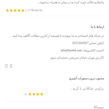
پیازهارو خلالی خورد کرده و در روغن به همراه زردچوبه...
Recipe by
الناز
|
ارتباط با ما
در شبکه های اجتماعی به ما بپیوندید تا همیشه از آخرین مطالب آگاهی پیدا کنید.
تلفن تماس:09353846987
پست الکترونیک:
info@boofeh.com
آدرس:تهران خیابان شریعتی دشتستان سوم
محبوب ترین دستورات آشپزی
براوني شكلاتي با كرم...
موساکا