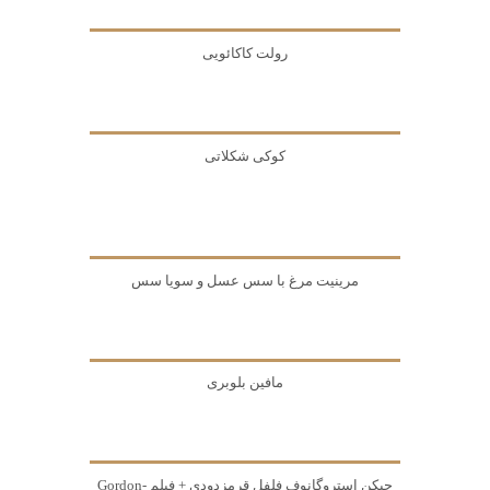
رولت کاکائویی
کوکی شکلاتی
مرینیت مرغ با سس عسل و سویا سس
مافین بلوبری
چیکن استروگانوف فلفل قرمزدودی + فیلم -Gordon