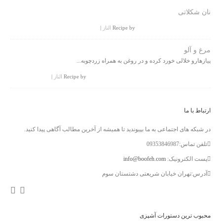
نان شکلاتی
Recipe by
الناز
|
مرغ و آلو
پیازهارو خلالی خورد کرده و در روغن به همراه زردچوبه...
Recipe by
الناز
|
ارتباط با ما
در شبکه های اجتماعی به ما بپیوندید تا همیشه از آخرین مطالب آگاهی پیدا کنید.
تلفن تماس:09353846987
پست الکترونیک:
info@boofeh.com
آدرس:تهران خیابان شریعتی دشتستان سوم
محبوب ترین دستورات آشپزی