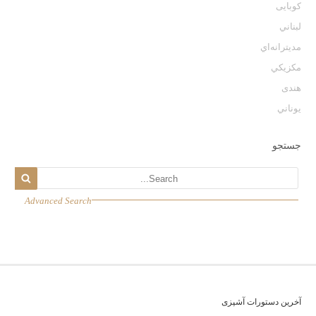
كوبايى
لبناني
مديترانه‌اي
مكزيكي
هندی
يوناني
جستجو
Advanced Search
آخرین دستورات آشپزی