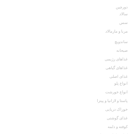
دورچین
سالاد
سس
مربا و مارمالاد
ساندویچ
صبحانه
غذاهای رژیمی
غذاهای گیاهی
غذای اصلی
انواع پلو
انواع خورشت
پاستا و لازانيا و پيتزا
خوراک دریایی
غذای گوشتی
كوفته و دلمه