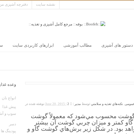
نقشه سایت
دفترچه آشپزی من
دستور های آشپزی
مطالب آموزشی
ابزارهای کاربردی سایت
سر
وعده غذای
انواع نان
مومی
,
نكته‌هاي تغذيه و سلامتي
توسط
مدیر
|
June 20, 2015 |
نوشته شده در
پیش غذا
سوپ و آ
ع گوشت محسوب مي‌شود كه معمولاً گوشت
گاو كمتر و ميزان چربي گوشت آن بيشتر
دسر
هد بود. در شكل زير برش‌هاي گوشت گاو و
پودینگ ها