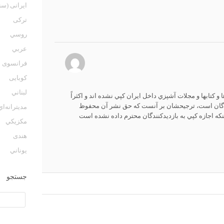
ایرانی (سن
ترکی
روسي
عربي
فرانسوی
كوبايى
لبناني
و كتابها و مجلات آشپزي داخل ايران كپي نشده اند و اكثراً
دگان است، ترجيحشان بر آنست كه حق نشر آن محفوظ
مديترانه‌اي
ينكه اجازه كپي به بازديدكنندگان محترم داده نشده است
مكزيكي
هندی
يوناني
جستجو