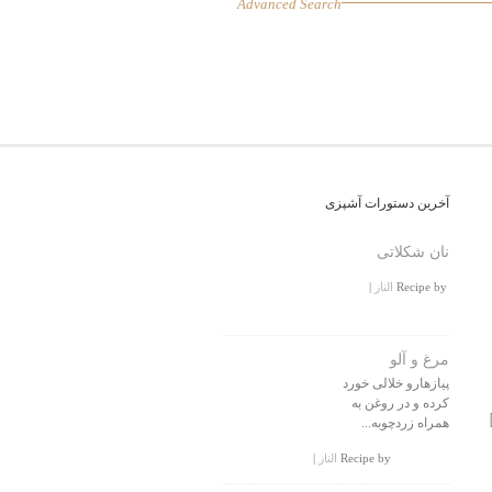
Advanced Search
آخرین دستورات آشپزی
نان شکلاتی
Recipe by
الناز
|
مرغ و آلو
پیازهارو خلالی خورد
کرده و در روغن به
همراه زردچوبه...
Recipe by
الناز
|