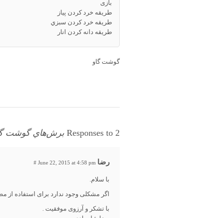
بازی
طريقه خرد كردن پياز
طريقه خرد كردن سبزي
طريقه دانه كردن انار
گوشت گاو
2 Responses to
برش‌هاي گوشت گا
رضا
#
June 22, 2015 at 4:58 pm
با سلام.
اگر مشکلی وجود ندارد برای استفاده از مط
با تشکر و آرزوی موفقیت .