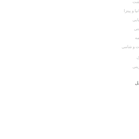
رشت
يا و پيتزا
ایی
تی
مه
لت و شامی
ک
ینی
ل