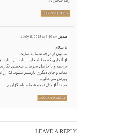
رضا شامرادی
LOG IN TO REPLY
مدیر
#
July 6, 2015 at 6:40 am
با سلام
ممنون از توجه شما به سايت
از آنجايي كه مطالب اين سايت از سايت‌ها 
ترجمه و يا حاصل تجربيات شخصي نگارن
بماند و جاي ديگري بازنشر نشود. لذا از ا
پوزش مي طلبيم
مجدداً از بذل توجه شما سپاسگزاريم
LOG IN TO REPLY
LEAVE A REPLY