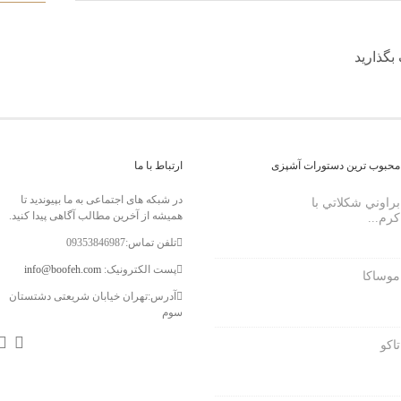
بگذارید
محبوب ترین دستورات آشپزی
ارتباط با ما
در شبکه های اجتماعی به ما بپیوندید تا
براوني شكلاتي با
همیشه از آخرین مطالب آگاهی پیدا کنید.
كرم...
تلفن تماس:09353846987
پست الکترونیک:
info@boofeh.com
موساکا
آدرس:تهران خیابان شریعتی دشتستان
سوم
تاكو