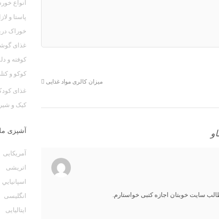
انواع خو
پاستا و لازان
خوراک دری
غذای گوش
كوفته و دل
کوکو و کت
میزان کالری مواد غذایی
غذای کود
کیک و شیر
آشپزی مل
و
آمریکایی
اتریشی
اسپانيايي
الب سایت خوبتان اجازه کتبی خواستارم.
انگلیسی
ایتالیایی